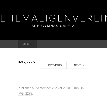
EHEMALIGENVEREI
ARE-GYMNASIUM E.V.
Suchen
MENU
nach:
IMG_2275
←
PREVIOUS
NEXT
→
Published
5. September 2025
at
2560 × 1082
in
IMG_2275
.