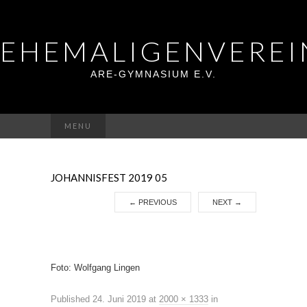
EHEMALIGENVEREI
ARE-GYMNASIUM E.V.
Suchen
MENU
nach:
JOHANNISFEST 2019 05
←
PREVIOUS
NEXT
→
Foto: Wolfgang Lingen
Published
24. Juni 2019
at
2000 × 1333
in