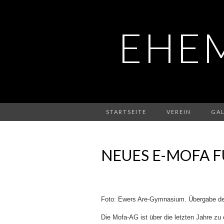
EHE
STARTSEITE
VEREIN
GAL
NEUES E-MOFA F
Foto: Ewers Are-Gymnasium. Übergabe des
Die Mofa-AG ist über die letzten Jahre z