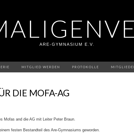
MALIGENVE
ARE-GYMNASIUM E.V.
ERIE
MITGLIED WERDEN
PROTOKOLLE
MITGLIED
ÜR DIE MOFA-AG
 Mofas and die AG mit Leiter Peter Braun.
u einem festen Bestandteil des Are-Gymnasiums geworden.